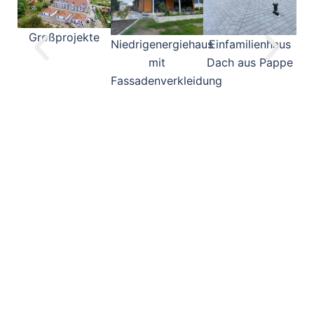
Großprojekte
Niedrigenergiehaus
Einfamilienhaus
Pa
mit
Dach aus Pappe
Meh
Fassadenverkleidung
Sch