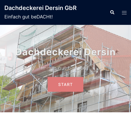
Dachdeckerei Dersin GbR
Einfach gut beDACHt!
Unser Team
Kompetent für Sie da!
START